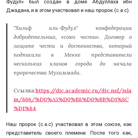
Фудул» был создан в доме Абдуллаха ибн
Джадана, и в этом участвовал и наш пророк (с.а.с).
"Хильф аль-Фудул" конфедерация
добродетельных, «союз чести». Договор о
защите чести и достоинства, который
подписали в Мекке представители
нескольких кланов города до начала
пророчества Мухаммада.
Ссылка:
https://dic.academic.ru/dic.nsf/isla
m/866/%D0%A5%D0%B8%D0%BB%D1%8C
%D1%84
Наш пророк (с.а.с) участвовал в этом союзе, как
представитель своего племени. После того как,