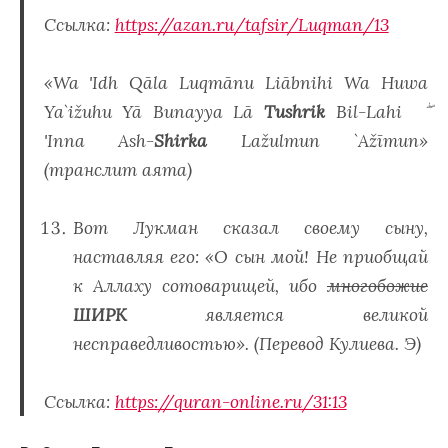
Ссылка:
https://azan.ru/tafsir/Luqman/13
«Wa 'Idh Qāla Luqmānu Liābnihi Wa Huwa
Ya`ižuhu Yā Bunayya Lā
Tushrik
Bil-Lahi ۖ
'Inna Ash-
Shirka
Lažulmun `Ažīmun»
(транслит аята)
Вот Лукман сказал своему сыну,
наставляя его: «О сын мой! Не приобщай
к Аллаху сотоварищей, ибо
многобожие
ШИРК
является великой
несправедливостью». (Перевод Кулиева. Э)
Ссылка:
https://quran-online.ru/31:13