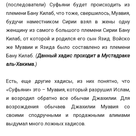
(последователи) Суфьяни будет происходить из
племени Бану Килаб, что тоже, свершилось, Муавия,
будучи наместником Сирии взял в жены одну
женщину из самого большого племени Сирии Бану
Килаб, от которой и родился его сын Язид. Войско
же Муавии и Язида было составлено из племени
Бану Килаб.
(
Данный хадис проходит в Мустадраке
аль-Хакима.
)
Есть, еще другие хадисы, из них понятно, что
«Суфьяни» это – Муавия, который разрушил Ислам,
и возродил обратно все обычаи Джахилии. Для
возрождения обычаев Джахилии Муавия со
своими сподручными и продажными алимами
выдумал много ложных хадисов.