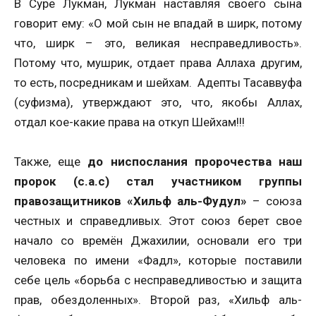
В Суре Лукман, Лукман наставляя своего сына
говорит ему: «О мой сын не впадай в ширк, потому
что, ширк – это, великая несправедливость».
Потому что, мушрик, отдает права Аллаха другим,
то есть, посредникам и шейхам. Адепты Тасаввуфа
(суфизма), утверждают это, что, якобы Аллах,
отдал кое-какие права на откуп Шейхам!!!
Также, еще
до ниспослания пророчества наш
пророк (с.а.с) стал участником группы
правозащитников
«Хильф аль-Фудул»
– союза
честных и справедливых. Этот союз берет свое
начало со времён Джахилии, основали его три
человека по имени «Фадл», которые поставили
себе цель «борьба с несправедливостью и защита
прав, обездоленных». Второй раз, «Хильф аль-