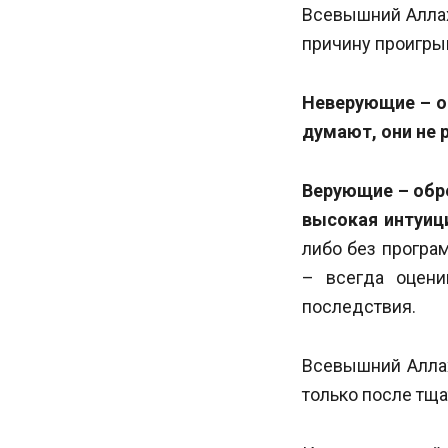
Всевышний Аллах
причину проигры
Неверующие – о
думают, они не 
Верующие – обре
высокая интуиц
либо без програ
– всегда оцени
последствия.
Всевышний Аллах
только после тща