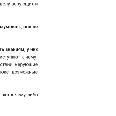
 делу верующих и
зумные», они не
ь знаниям, у них
иступают к чему-
дствий. Верующие
также возможные
пают к чему-либо