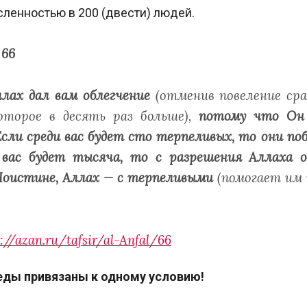
сленностью в 200 (двести) людей.
 66
лах дал вам облегчение
(отменив повеление ср
которое в десять раз больше),
потому что Он 
Если среди вас будет сто терпеливых, то они по
 вас будет тысяча, то с разрешения Аллаха о
Поистине, Аллах — с терпеливыми
(помогает им 
://azan.ru/tafsir/al-Anfal/66
еды привязаны к одному условию!