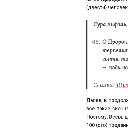
(двести) человек
Сура Анфаль,
О Пророк!
терпеливы
сотня, т
— люди не
Ссылка:
https
Далее, в продол
все такие сконц
Поэтому, Всевыш
100 (сто) предан