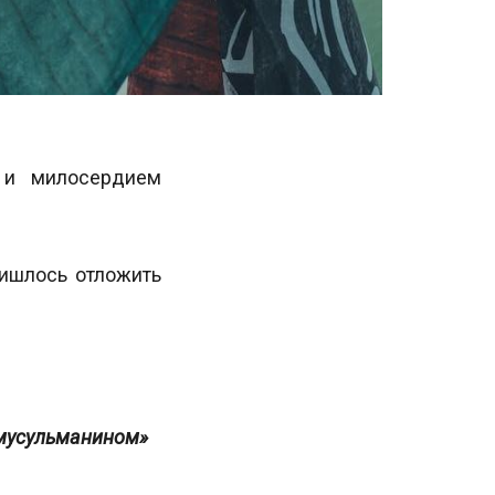
ю и милосердием
ишлось отложить
 мусульманином»