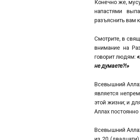
Конечно же, мус
напастями вып
разъяснить вам к
Смотрите, в свя
внимание на Ра
говорит людям:
«
не думаете?!»
Всевышний Аллах
является непрем
этой жизни; и дл
Аллах постоянно
Всевышний Аллах
из 20 (двадцати