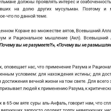
ульмане должны проявлять интерес и озабоченность
авших на долю других мусульман. Поэтому и 
ое-что по данной теме.
щенном Коране во множестве аятов, Всевышний Алл
зум и Рациональное мышление (Акл). Всевышний А
Почему вы не разумеете?!», «Почему вы не размышляе
, оповещает нас, что применение Разума и Рацион
енным условием: для нахождения истины; для дос
я достижения вечной жизни на том свете. Для всего
 призывает людей к применению Разума, к критичес
 в 65-ом аяте суры аль-Анфаль, говорит нам, что сп
) верующих запросто одолеет толпу неверующих чи