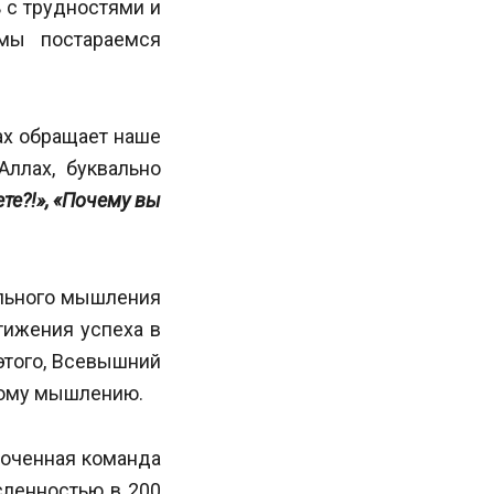
 с трудностями и
мы постараемся
ах обращает наше
ллах, буквально
те?!», «Почему вы
ального мышления
тижения успеха в
 этого, Всевышний
кому мышлению.
лоченная команда
сленностью в 200